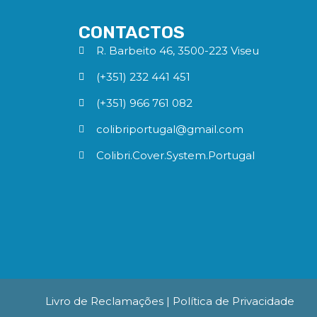
CONTACTOS
R. Barbeito 46, 3500-223 Viseu
(+351) 232 441 451
(+351) 966 761 082
colibriportugal@gmail.com
Colibri.Cover.System.Portugal
Livro de Reclamações
| Política de Privacidade