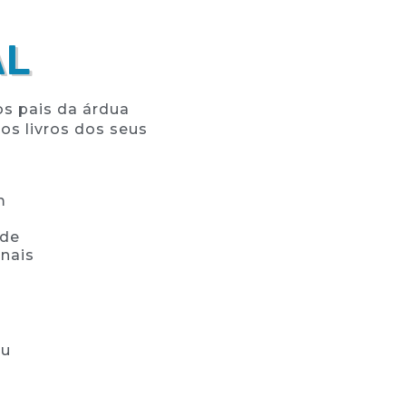
AL
 os pais da árdua
os livros dos seus
MÁQUINAS DE ENCAPAR
m
 de
anais
ou