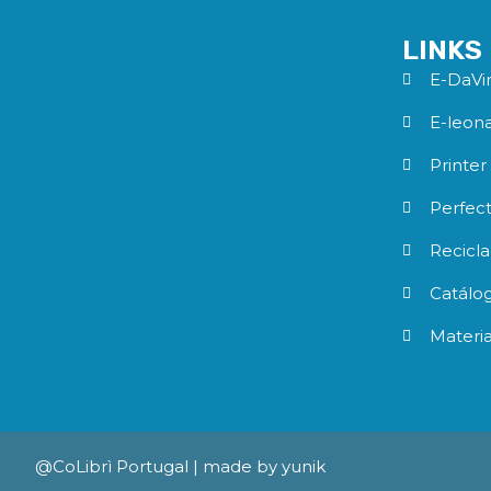
LINKS
E-DaVi
E-leon
Printer
Perfec
Recicl
Catálo
Materi
@CoLibrì Portugal |
made by yunik