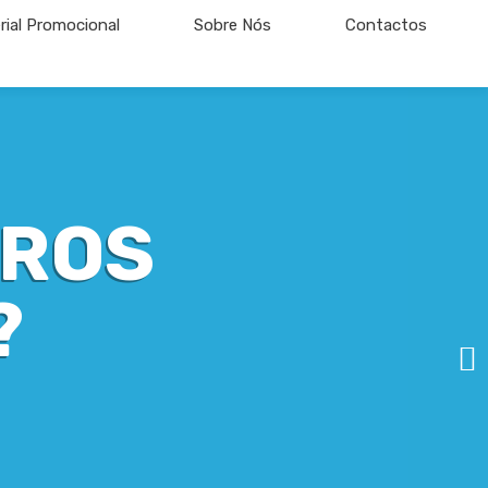
rial Promocional
Sobre Nós
Contactos
VROS
?
N
e
x
t