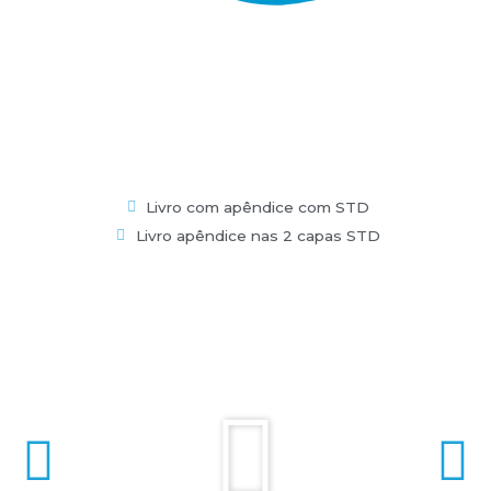
Livro com apêndice com STD
Livro apêndice nas 2 capas STD
P
P
N
l
r
e
a
e
x
y