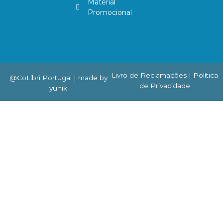
Material
Promocional
Livro de Reclamações
| Política
@CoLibrì Portugal |
made by
de Privacidade
yunik