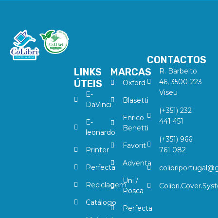
CONTACTOS
LINKS
MARCAS
R. Barbeito
46, 3500-223
ÚTEIS
Oxford
Viseu
E-
Blasetti
DaVinci
(+351) 232
Enrico
441 451
E-
Benetti
leonardo
(+351) 966
Favorit
Printer
761 082
Adventa
Perfecta
colibriportugal@
Uni /
Reciclagem
Colibri.Cover.Sys
Posca
Catálogo
Perfecta