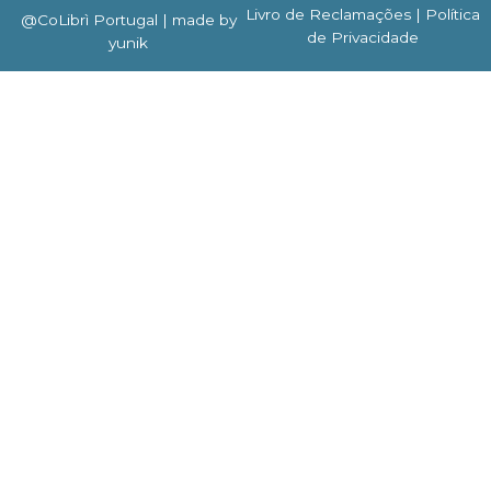
Livro de Reclamações
| Política
@CoLibrì Portugal |
made by
de Privacidade
yunik