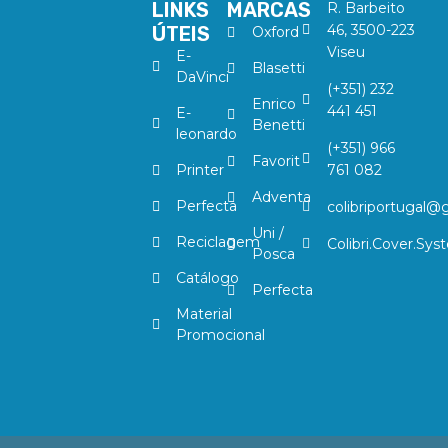
LINKS
MARCAS
R. Barbeito
46, 3500-223
ÚTEIS
Oxford
Viseu
E-
Blasetti
DaVinci
(+351) 232
Enrico
441 451
E-
Benetti
leonardo
(+351) 966
Favorit
Printer
761 082
Adventa
Perfecta
colibriportugal@
Uni /
Reciclagem
Colibri.Cover.Sys
Posca
Catálogo
Perfecta
Material
Promocional