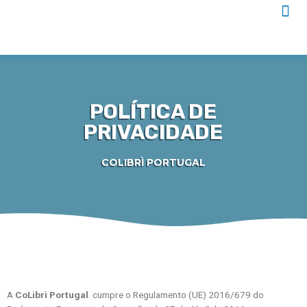
Me
Skip
to
Ma
content
POLÍTICA DE
PRIVACIDADE
COLIBRÌ PORTUGAL
A
CoLibrì Portugal
. cumpre o Regulamento (UE) 2016/679 do